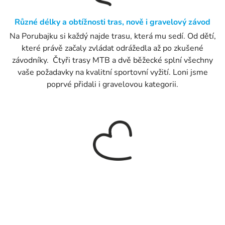
Různé délky a obtížnosti tras, nově i gravelový závod
Na Porubajku si každý najde trasu, která mu sedí. Od dětí,
které právě začaly zvládat odrážedla až po zkušené
závodníky. Čtyři trasy MTB a dvě běžecké splní všechny
vaše požadavky na kvalitní sportovní vyžití. Loni jsme
poprvé přidali i gravelovou kategorii.
Charitativní běh
Porubajk pomáhá potřebným. Novinka Porubajku, běh na
5 km, je zároveň charitativní akcí s cílem pomoci tradiční
sbírce Srdce pro Porubu, organizované Městským