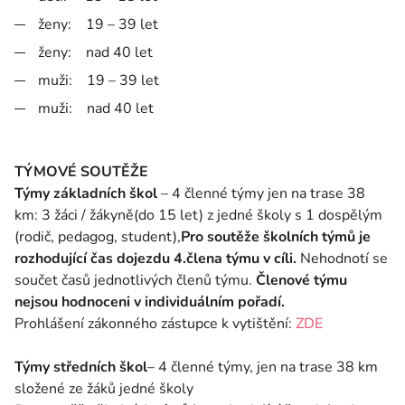
ženy: 19 – 39 let
ženy: nad 40 let
muži: 19 – 39 let
muži: nad 40 let
TÝMOVÉ SOUTĚŽE
Týmy základních škol
– 4 členné týmy jen na trase 38
km: 3 žáci / žákyně(do 15 let) z jedné školy s 1 dospělým
(rodič, pedagog, student),
Pro soutěže školních týmů je
rozhodující čas dojezdu 4.člena týmu v cíli.
Nehodnotí se
součet časů jednotlivých členů týmu.
Členové týmu
nejsou hodnoceni v individuálním pořadí.
Prohlášení zákonného zástupce k vytištění:
ZDE
Týmy středních škol
– 4 členné týmy, jen na trase 38 km
složené ze žáků jedné školy