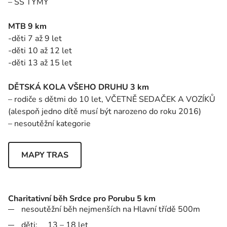
– SŠ TÝMY
MTB 9 km
-děti 7 až 9 let
-děti 10 až 12 let
-děti 13 až 15 let
DĚTSKÁ KOLA VŠEHO DRUHU 3 km
– rodiče s dětmi do 10 let, VČETNĚ SEDAČEK A VOZÍKŮ
(alespoň jedno dítě musí být narozeno do roku 2016)
– nesoutěžní kategorie
MAPY TRAS
Charitativní běh Srdce pro Porubu 5 km
nesoutěžní běh nejmenších na Hlavní třídě 500m
děti: 13 – 18 let