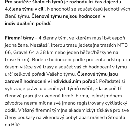
Pro soutěže školních týmů je rozhodující čas dojezdu
4.člena týmu v cíli.
Nehodnotí se součet časů jednotlivých
členů týmu.
Členové týmu nejsou hodnoceni v
individuálním pořadí.
Firemní týmy
– 4 členný tým, ve kterém musí být aspoň
jedna žena. Nezáleží, kterou trasu jedete(na trasách MTB
66, Gravel 64 a 38 km nebo jeden běžec/běžkyně na
trase 5 km). Budete hodnoceni podle procenta odstupu za
časem vítěze své trasy a součet vašich hodnocení v týmu
určí celkové pořadí Vašeho týmu.
Členové týmu jsou
zároveň hodnoceni v individuálním pořadí
. Pořadatel si
vyhrazuje právo u oceněných týmů ověřit, zda aspoň tři
členové pracují v uvedené firmě. Firma, jejímž jménem
závodíte nesmí mít na své jméno registrovaný cyklistický
oddíl. Vítězný firemní tým(ne akademický) získává pro své
členy poukazy na víkendový pobyt apartmánech Stodola
na Bílé..