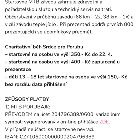
Startovné MTB závodu zahrnuje zdravotní a
pořadatelskou službu a technický servis na trati.
Občerstvení v průběhu závodu (66 km – 2x, 38 km – 1x) a
v cíli závodu teplé jídlo . Při prezentaci obdrží prvních 800
prezentujících se upomínkový předmět.
Charitativní běh Srdce pro Porubu
– startovné na osobu ve výši 350,- Kč do 22. 4.
– startovné na osobu ve výši 400,- Kč zaplacené u
prezentace
– děti 13 – 18 let startovné na osobu ve výši 150,- Kč
bez rozdílu data přihlášení
ZPŮSOBY PLATBY
1) MTB PORUBAJK:
PŘEVODEM na účet 204796389/0600, variabilním
symbol: vygenerovaný v on-line přihlášce
ZDE
.
V případě neúčasti se startovné nevrací.
IBAN: CZ7106000000000204796389