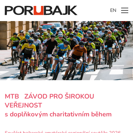
EN
MTB ZÁVOD PRO ŠIROKOU
VEŘEJNOST
s doplňkovým charitativním během