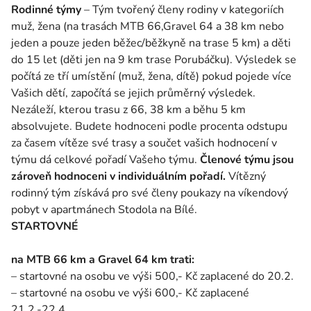
Rodinné týmy
– Tým tvořený členy rodiny v kategoriích
muž, žena (na trasách MTB 66,Gravel 64 a 38 km nebo
jeden a pouze jeden běžec/běžkyně na trase 5 km) a děti
do 15 let (děti jen na 9 km trase Porubáčku). Výsledek se
počítá ze tří umístění (muž, žena, dítě) pokud pojede více
Vašich dětí, započítá se jejich průměrný výsledek.
Nezáleží, kterou trasu z 66, 38 km a běhu 5 km
absolvujete. Budete hodnoceni podle procenta odstupu
za časem vítěze své trasy a součet vašich hodnocení v
týmu dá celkové pořadí Vašeho týmu.
Členové týmu jsou
zároveň hodnoceni v individuálním pořadí.
Vítězný
rodinný tým získává pro své členy poukazy na víkendový
pobyt v apartmánech Stodola na Bílé.
STARTOVNÉ
na MTB 66 km a Gravel 64 km trati:
– startovné na osobu ve výši 500,- Kč zaplacené do 20.2.
– startovné na osobu ve výši 600,- Kč zaplacené
21.2.-22.4.