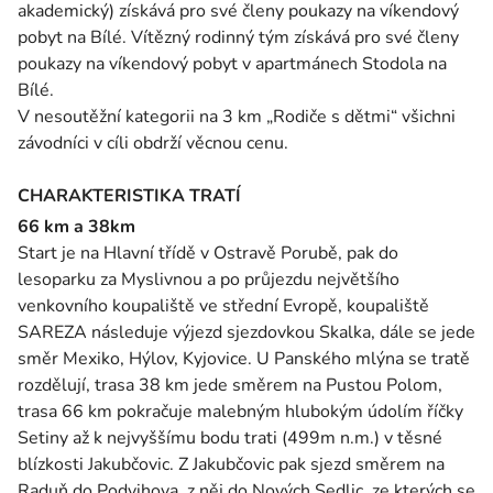
akademický) získává pro své členy poukazy na víkendový
pobyt na Bílé. Vítězný rodinný tým získává pro své členy
poukazy na víkendový pobyt v apartmánech Stodola na
Bílé.
V nesoutěžní kategorii na 3 km „Rodiče s dětmi“ všichni
závodníci v cíli obdrží věcnou cenu.
CHARAKTERISTIKA TRATÍ
66 km a 38km
Start je na Hlavní třídě v Ostravě Porubě, pak do
lesoparku za Myslivnou a po průjezdu největšího
venkovního koupaliště ve střední Evropě, koupaliště
SAREZA následuje výjezd sjezdovkou Skalka, dále se jede
směr Mexiko, Hýlov, Kyjovice. U Panského mlýna se tratě
rozdělují, trasa 38 km jede směrem na Pustou Polom,
trasa 66 km pokračuje malebným hlubokým údolím říčky
Setiny až k nejvyššímu bodu trati (499m n.m.) v těsné
blízkosti Jakubčovic. Z Jakubčovic pak sjezd směrem na
Raduň do Podvihova, z něj do Nových Sedlic, ze kterých se