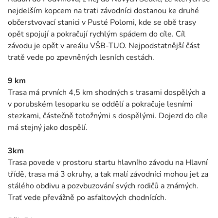
nejdelším kopcem na trati závodníci dostanou ke druhé
občerstvovací stanici v Pusté Polomi, kde se obě trasy
opět spojují a pokračují rychlým spádem do cíle. Cíl
závodu je opět v areálu VŠB-TUO. Nejpodstatnější část
tratě vede po zpevněných lesních cestách.
9 km
Trasa má prvních 4,5 km shodných s trasami dospělých a
v porubském lesoparku se oddělí a pokračuje lesními
stezkami, částečně totožnými s dospělými. Dojezd do cíle
má stejný jako dospělí.
3km
Trasa povede v prostoru startu hlavního závodu na Hlavní
třídě, trasa má 3 okruhy, a tak malí závodníci mohou jet za
stálého obdivu a pozvbuzování svých rodičů a známých.
Trať vede převážně po asfaltových chodnících.